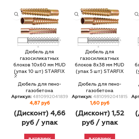
Дюбель для
Дюбель для
газосиликатных
газосиликатных
блоков 10х60 мм MUD
блоков 8х38 мм MUD
б
(упак 10 шт) STARFIX
(упак 5 шт) STARFIX
(
Дюбель для пено-
Дюбель для пено-
газобетона
газобетона
Артикул:
4810992041839
Артикул:
4810992041815
Ар
4,87
руб
1,60
руб
(Дисконт) 4,66
(Дисконт) 1,52
(
руб / упак
руб / упак