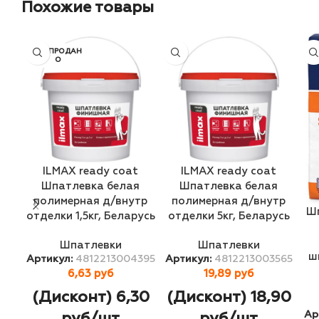
Похожие товары
РАСПРОДАН
О
ILMAX ready coat
ILMAX ready coat
Шпатлевка белая
Шпатлевка белая
полимерная д/внутр
полимерная д/внутр
Шп
отделки 1,5кг, Беларусь
отделки 5кг, Беларусь
Шпатлевки
Шпатлевки
ш
Артикул:
4812213004395
Артикул:
4812213003565
6,63
руб
19,89
руб
(Дисконт) 6,30
(Дисконт) 18,90
Ар